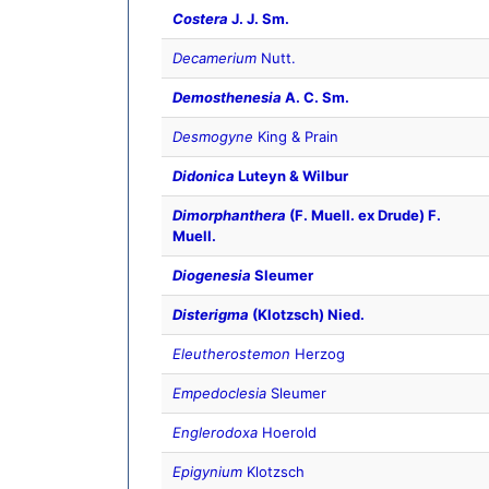
Costera
J. J. Sm.
Decamerium
Nutt.
Demosthenesia
A. C. Sm.
Desmogyne
King & Prain
Didonica
Luteyn & Wilbur
Dimorphanthera
(F. Muell. ex Drude) F.
Muell.
Diogenesia
Sleumer
Disterigma
(Klotzsch) Nied.
Eleutherostemon
Herzog
Empedoclesia
Sleumer
Englerodoxa
Hoerold
Epigynium
Klotzsch