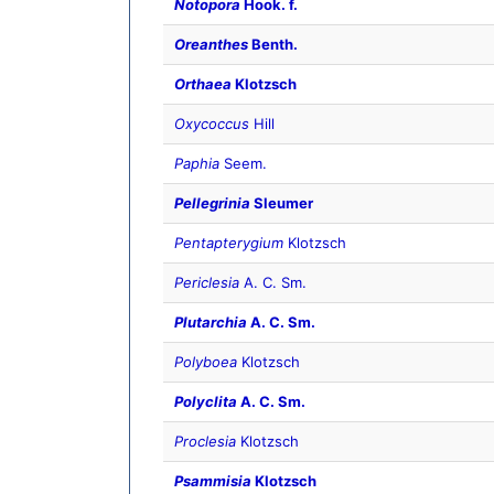
Notopora
Hook. f.
Oreanthes
Benth.
Orthaea
Klotzsch
Oxycoccus
Hill
Paphia
Seem.
Pellegrinia
Sleumer
Pentapterygium
Klotzsch
Periclesia
A. C. Sm.
Plutarchia
A. C. Sm.
Polyboea
Klotzsch
Polyclita
A. C. Sm.
Proclesia
Klotzsch
Psammisia
Klotzsch