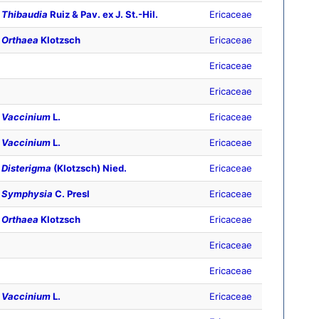
Thibaudia
Ruiz & Pav. ex J. St.-Hil.
Ericaceae
Orthaea
Klotzsch
Ericaceae
Ericaceae
Ericaceae
Vaccinium
L.
Ericaceae
Vaccinium
L.
Ericaceae
Disterigma
(Klotzsch) Nied.
Ericaceae
Symphysia
C. Presl
Ericaceae
Orthaea
Klotzsch
Ericaceae
Ericaceae
Ericaceae
Vaccinium
L.
Ericaceae