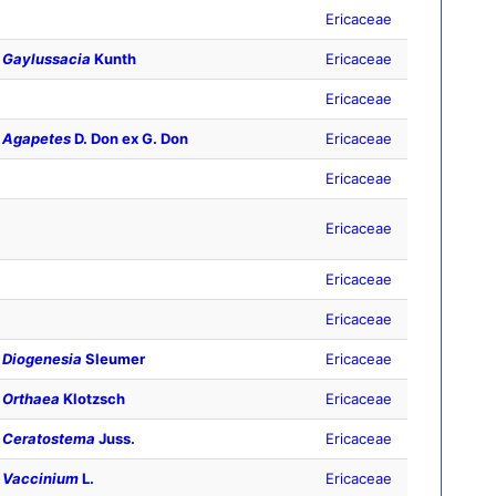
Ericaceae
Gaylussacia
Kunth
Ericaceae
Ericaceae
Agapetes
D. Don ex G. Don
Ericaceae
Ericaceae
Ericaceae
Ericaceae
Ericaceae
Diogenesia
Sleumer
Ericaceae
Orthaea
Klotzsch
Ericaceae
Ceratostema
Juss.
Ericaceae
Vaccinium
L.
Ericaceae