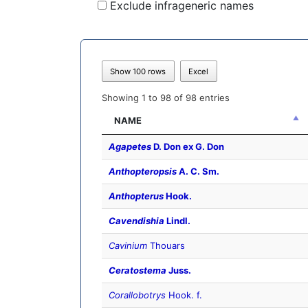
Exclude infrageneric names
Show 100 rows
Excel
Showing 1 to 98 of 98 entries
NAME
Agapetes
D. Don ex G. Don
Anthopteropsis
A. C. Sm.
Anthopterus
Hook.
Cavendishia
Lindl.
Cavinium
Thouars
Ceratostema
Juss.
Corallobotrys
Hook. f.