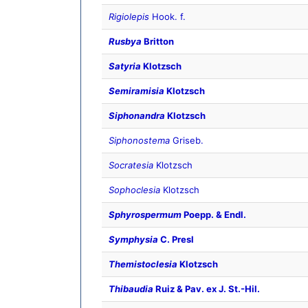
Rigiolepis
Hook. f.
Rusbya
Britton
Satyria
Klotzsch
Semiramisia
Klotzsch
Siphonandra
Klotzsch
Siphonostema
Griseb.
Socratesia
Klotzsch
Sophoclesia
Klotzsch
Sphyrospermum
Poepp. & Endl.
Symphysia
C. Presl
Themistoclesia
Klotzsch
Thibaudia
Ruiz & Pav. ex J. St.-Hil.