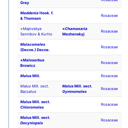
Gray
Maddenia
Hook. f.
Rosaceae
& Thomson
×
Majovskya
×
Chamaearia
Rosaceae
Sennikov & Kurtto
Mezhenskyj
Malacomeles
Rosaceae
(Decne.) Decne.
×
Malosorbus
Rosaceae
Browicz
Malus
Mill.
Rosaceae
Malus
Mill. sect.
Malus
Mill. sect.
Rosaceae
Baccatus
Gymnomeles
Malus
Mill. sect.
Rosaceae
Chloromeles
Malus
Mill. sect.
Rosaceae
Docyniopsis