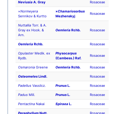
Neviusia
A. Gray
Rosaceae
×
Normeyera
×
Chamariosorbus
Rosaceae
Sennikov & Kurtto
Mezhenskyj
Nuttallia
Torr. & A.
Gray ex Hook. &
Oemleria
Rchb.
Rosaceae
Arn.
Oemleria
Rchb.
Rosaceae
Opulaster
Medik. ex
Physocarpus
Rosaceae
Rydb.
(Cambess.) Raf.
Osmaronia
Greene
Oemleria
Rchb.
Rosaceae
Osteomeles
Lindl.
Rosaceae
Padellus
Vassilcz.
Prunus
L.
Rosaceae
Padus
Mill.
Prunus
L.
Rosaceae
Pentactina
Nakai
Spiraea
L.
Rosaceae
Peraphyllum
Nutt.
Rosaceae