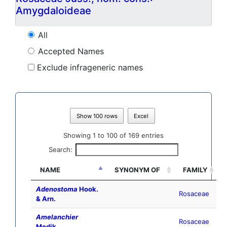
Amygdaloideae
All
Accepted Names
Exclude infrageneric names
Show 100 rows
Excel
Showing 1 to 100 of 169 entries
Search:
NAME
SYNONYM OF
FAMILY
Adenostoma
Hook.
Rosaceae
& Arn.
Amelanchier
Rosaceae
Medik.