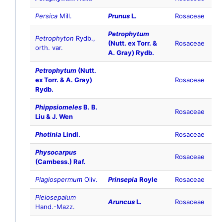
Persica
Mill.
Prunus
L.
Rosaceae
Petrophytum
Petrophyton
Rydb.,
(Nutt. ex Torr. &
Rosaceae
orth. var.
A. Gray) Rydb.
Petrophytum
(Nutt.
ex Torr. & A. Gray)
Rosaceae
Rydb.
Phippsiomeles
B. B.
Rosaceae
Liu & J. Wen
Photinia
Lindl.
Rosaceae
Physocarpus
Rosaceae
(Cambess.) Raf.
Plagiospermum
Oliv.
Prinsepia
Royle
Rosaceae
Pleiosepalum
Aruncus
L.
Rosaceae
Hand.-Mazz.