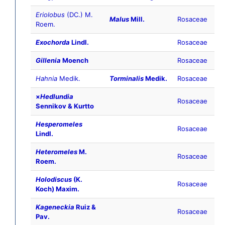
Eriolobus
(DC.) M.
Malus
Mill.
Rosaceae
Roem.
Exochorda
Lindl.
Rosaceae
Gillenia
Moench
Rosaceae
Hahnia
Medik.
Torminalis
Medik.
Rosaceae
×
Hedlundia
Rosaceae
Sennikov & Kurtto
Hesperomeles
Rosaceae
Lindl.
Heteromeles
M.
Rosaceae
Roem.
Holodiscus
(K.
Rosaceae
Koch) Maxim.
Kageneckia
Ruiz &
Rosaceae
Pav.