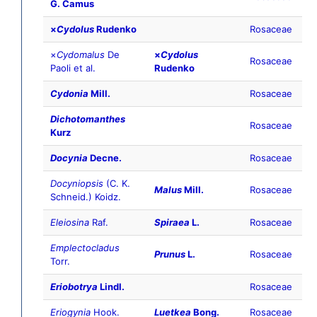
G. Camus
×
Cydolus
Rudenko
Rosaceae
×
Cydomalus
De
×
Cydolus
Rosaceae
Paoli et al.
Rudenko
Cydonia
Mill.
Rosaceae
Dichotomanthes
Rosaceae
Kurz
Docynia
Decne.
Rosaceae
Docyniopsis
(C. K.
Malus
Mill.
Rosaceae
Schneid.) Koidz.
Eleiosina
Raf.
Spiraea
L.
Rosaceae
Emplectocladus
Prunus
L.
Rosaceae
Torr.
Eriobotrya
Lindl.
Rosaceae
Eriogynia
Hook.
Luetkea
Bong.
Rosaceae