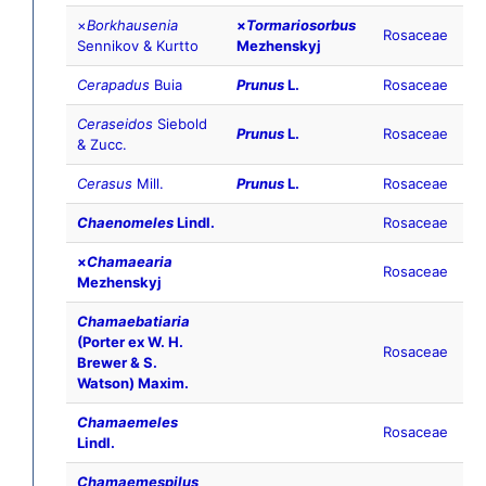
×
Borkhausenia
×
Tormariosorbus
Rosaceae
Sennikov & Kurtto
Mezhenskyj
Cerapadus
Buia
Prunus
L.
Rosaceae
Ceraseidos
Siebold
Prunus
L.
Rosaceae
& Zucc.
Cerasus
Mill.
Prunus
L.
Rosaceae
Chaenomeles
Lindl.
Rosaceae
×
Chamaearia
Rosaceae
Mezhenskyj
Chamaebatiaria
(Porter ex W. H.
Rosaceae
Brewer & S.
Watson) Maxim.
Chamaemeles
Rosaceae
Lindl.
Chamaemespilus