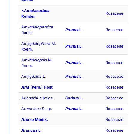
×
Amelasorbus
Rosaceae
Rehder
Amygdalopersica
Prunus
L.
Rosaceae
Daniel
Amygdalophora
M.
Prunus
L.
Rosaceae
Roem.
Amygdalopsis
M.
Prunus
L.
Rosaceae
Roem.
Amygdalus
L.
Prunus
L.
Rosaceae
Aria
(Pers.) Host
Rosaceae
Ariosorbus
Koidz.
Sorbus
L.
Rosaceae
Armeniaca
Scop.
Prunus
L.
Rosaceae
Aronia
Medik.
Rosaceae
Aruncus
L.
Rosaceae