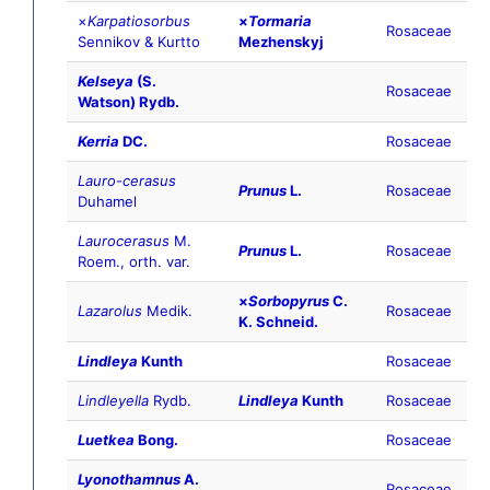
×
Karpatiosorbus
×
Tormaria
Rosaceae
Sennikov & Kurtto
Mezhenskyj
Kelseya
(S.
Rosaceae
Watson) Rydb.
Kerria
DC.
Rosaceae
Lauro-cerasus
Prunus
L.
Rosaceae
Duhamel
Laurocerasus
M.
Prunus
L.
Rosaceae
Roem., orth. var.
×
Sorbopyrus
C.
Lazarolus
Medik.
Rosaceae
K. Schneid.
Lindleya
Kunth
Rosaceae
Lindleyella
Rydb.
Lindleya
Kunth
Rosaceae
Luetkea
Bong.
Rosaceae
Lyonothamnus
A.
Rosaceae