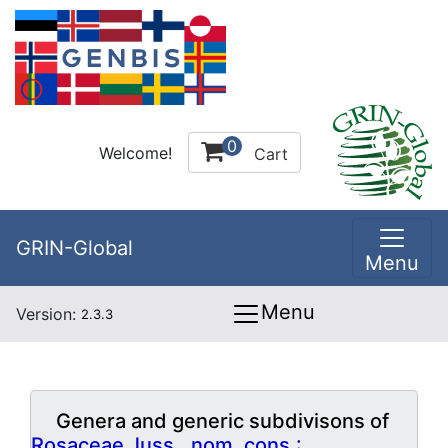
0
Welcome!
Cart
GRIN-Global
Menu
Menu
Version:
2.3.3
Genera and generic subdivisons of
Rosaceae Juss., nom. cons.: