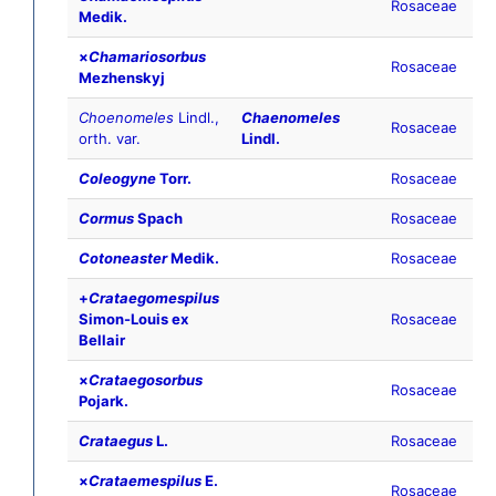
Rosaceae
Medik.
×
Chamariosorbus
Rosaceae
Mezhenskyj
Choenomeles
Lindl.,
Chaenomeles
Rosaceae
orth. var.
Lindl.
Coleogyne
Torr.
Rosaceae
Cormus
Spach
Rosaceae
Cotoneaster
Medik.
Rosaceae
+
Crataegomespilus
Simon-Louis ex
Rosaceae
Bellair
×
Crataegosorbus
Rosaceae
Pojark.
Crataegus
L.
Rosaceae
×
Crataemespilus
E.
Rosaceae