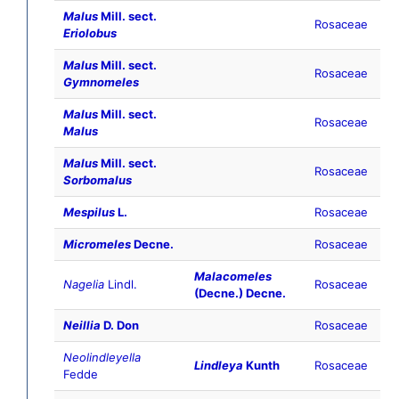
Malus
Mill. sect.
Rosaceae
Eriolobus
Malus
Mill. sect.
Rosaceae
Gymnomeles
Malus
Mill. sect.
Rosaceae
Malus
Malus
Mill. sect.
Rosaceae
Sorbomalus
Mespilus
L.
Rosaceae
Micromeles
Decne.
Rosaceae
Malacomeles
Nagelia
Lindl.
Rosaceae
(Decne.) Decne.
Neillia
D. Don
Rosaceae
Neolindleyella
Lindleya
Kunth
Rosaceae
Fedde