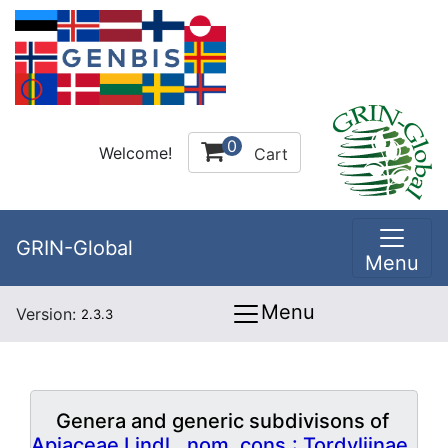
0
Welcome!
Cart
GRIN-Global
Menu
Menu
Version:
2.3.3
Genera and generic subdivisons of
Apiaceae Lindl., nom. cons.: Tordyliinae