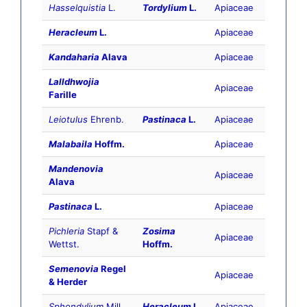
Hasselquistia
L.
Tordylium
L.
Apiaceae
Heracleum
L.
Apiaceae
Kandaharia
Alava
Apiaceae
Lalldhwojia
Apiaceae
Farille
Leiotulus
Ehrenb.
Pastinaca
L.
Apiaceae
Malabaila
Hoffm.
Apiaceae
Mandenovia
Apiaceae
Alava
Pastinaca
L.
Apiaceae
Pichleria
Stapf &
Zosima
Apiaceae
Wettst.
Hoffm.
Semenovia
Regel
Apiaceae
& Herder
Sphondylium
Mill.
Heracleum
L.
Apiaceae