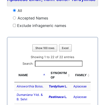
All
Accepted Names
Exclude infrageneric names
Show 100 rows
Excel
Showing 1 to 22 of 22 entries
Search:
SYNONYM
NAME
FAMILY
OF
Ainsworthia
Boiss.
Tordylium
L.
Apiaceae
Dumaniana
Yıld. &
Pastinaca
L.
Apiaceae
B. Selvi