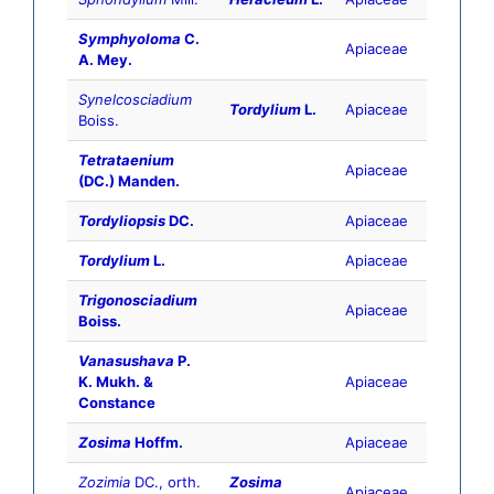
Symphyoloma
C.
Apiaceae
A. Mey.
Synelcosciadium
Tordylium
L.
Apiaceae
Boiss.
Tetrataenium
Apiaceae
(DC.) Manden.
Tordyliopsis
DC.
Apiaceae
Tordylium
L.
Apiaceae
Trigonosciadium
Apiaceae
Boiss.
Vanasushava
P.
K. Mukh. &
Apiaceae
Constance
Zosima
Hoffm.
Apiaceae
Zozimia
DC., orth.
Zosima
Apiaceae