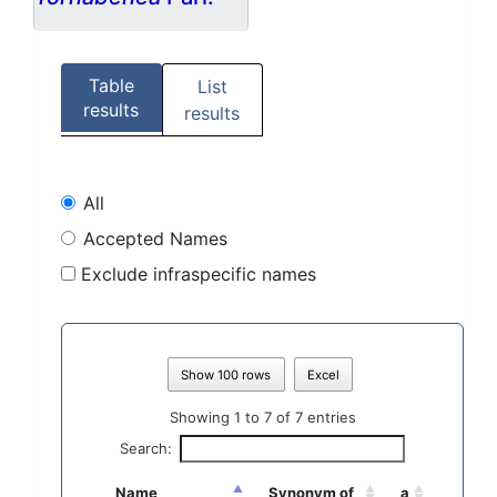
Table
List
results
results
All
Accepted Names
Exclude infraspecific names
Show 100 rows
Excel
Showing 1 to 7 of 7 entries
Search:
Name
Synonym of
a