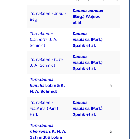
Daucus annuus
Tornabenea annua
(Bég.) Wojew.
Bég.
et al.
Tornabenea
Daucus
bischoffii
J. A.
insularis
(Parl.)
Schmidt
Spalik et al.
Daucus
Tornabenea hirta
insularis
(Parl.)
J. A. Schmidt
Spalik et al.
Tornabenea
humilis
Lobin & K.
a
H. A. Schmidt
Tornabenea
Daucus
insularis
(Parl.)
insularis
(Parl.)
Parl.
Spalik et al.
Tornabenea
ribeirensis
K. H. A.
a
Schmidt & Lobin