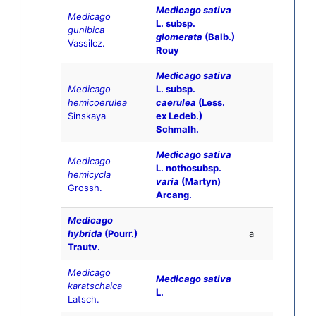
Medicago sativa
Medicago
L. subsp.
gunibica
glomerata
(Balb.)
Vassilcz.
Rouy
Medicago sativa
Medicago
L. subsp.
hemicoerulea
caerulea
(Less.
Sinskaya
ex Ledeb.)
Schmalh.
Medicago sativa
Medicago
L. nothosubsp.
hemicycla
varia
(Martyn)
Grossh.
Arcang.
Medicago
hybrida
(Pourr.)
a
Trautv.
Medicago
Medicago sativa
karatschaica
L.
Latsch.