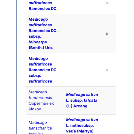
suffruticosa
a
Ramond ex DC.
Medicago
suffruticosa
Ramond ex DC.
a
subsp.
leiocarpa
(Benth.) Urb.
Medicago
suffruticosa
Ramond ex DC.
a
subsp.
suffruticosa
Medicago
Medicago sativa
tenderiensis
L. subsp.
falcata
Opperman ex
(L.) Arcang.
Klokov
Medicago sativa
Medicago
L. nothosubsp.
tianschanica
varia
(Martyn)
Vassilcz.