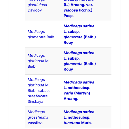
glandulosa
(L.) Arcang. var.
Davidov
viscosa
(Rchb.)
Posp.
Medicago sativa
Medicago
L. subsp.
glomerata
Balb.
glomerata
(Balb.)
Rouy
Medicago sativa
Medicago
L. subsp.
glutinosa
M.
glomerata
(Balb.)
Bieb.
Rouy
Medicago
Medicago sativa
glutinosa
M.
L. nothosubsp.
Bieb. subsp.
varia
(Martyn)
praefalcata
Arcang.
Sinskaya
Medicago
Medicago sativa
grossheimii
L. nothosubsp.
Vassilcz.
tunetana
Murb.