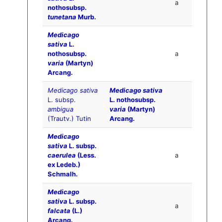
a
nothosubsp.
tunetana
Murb.
Medicago
sativa
L.
nothosubsp.
a
varia
(Martyn)
Arcang.
Medicago sativa
Medicago sativa
L. subsp.
L. nothosubsp.
ambigua
varia
(Martyn)
(Trautv.) Tutin
Arcang.
Medicago
sativa
L. subsp.
caerulea
(Less.
a
ex Ledeb.)
Schmalh.
Medicago
sativa
L. subsp.
a
falcata
(L.)
Arcang.