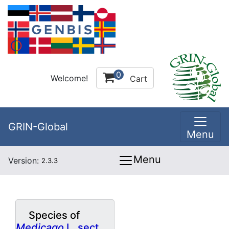
0
Welcome!
Cart
GRIN-Global
Menu
Menu
Version:
2.3.3
Species of
Medicago
L. sect.