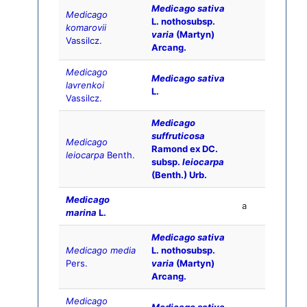
Medicago sativa
Medicago
L. nothosubsp.
komarovii
varia
(Martyn)
Vassilcz.
Arcang.
Medicago
Medicago sativa
lavrenkoi
L.
Vassilcz.
Medicago
suffruticosa
Medicago
Ramond ex DC.
leiocarpa
Benth.
subsp.
leiocarpa
(Benth.) Urb.
Medicago
a
marina
L.
Medicago sativa
Medicago media
L. nothosubsp.
Pers.
varia
(Martyn)
Arcang.
Medicago