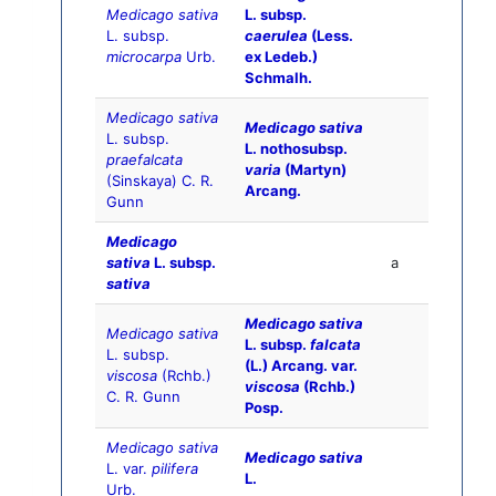
Medicago sativa
L. subsp.
L. subsp.
caerulea
(Less.
microcarpa
Urb.
ex Ledeb.)
Schmalh.
Medicago sativa
Medicago sativa
L. subsp.
L. nothosubsp.
praefalcata
varia
(Martyn)
(Sinskaya) C. R.
Arcang.
Gunn
Medicago
sativa
L. subsp.
a
sativa
Medicago sativa
Medicago sativa
L. subsp.
falcata
L. subsp.
(L.) Arcang. var.
viscosa
(Rchb.)
viscosa
(Rchb.)
C. R. Gunn
Posp.
Medicago sativa
Medicago sativa
L. var.
pilifera
L.
Urb.