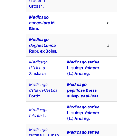
(Ledeb.)
Grossh.
Medicago
cancellata
M.
a
Bieb.
Medicago
daghestanica
a
Rupr. ex Boiss.
Medicago
Medicago sativa
difalcata
L. subsp.
falcata
Sinskaya
(L.) Arcang.
Medicago
Medicago
dzhawakhetica
papillosa
Boiss.
Bordz.
subsp.
papillosa
Medicago sativa
Medicago
L. subsp.
falcata
falcata
L.
(L.) Arcang.
Medicago
Medicago sativa
falcata
L. subsp.