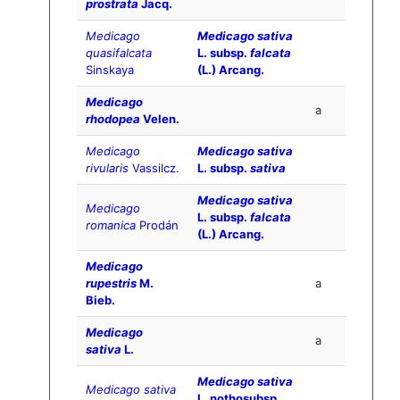
prostrata
Jacq.
Medicago
Medicago sativa
quasifalcata
L. subsp.
falcata
Sinskaya
(L.) Arcang.
Medicago
a
rhodopea
Velen.
Medicago
Medicago sativa
rivularis
Vassilcz.
L. subsp.
sativa
Medicago sativa
Medicago
L. subsp.
falcata
romanica
Prodán
(L.) Arcang.
Medicago
rupestris
M.
a
Bieb.
Medicago
a
sativa
L.
Medicago sativa
Medicago sativa
L. nothosubsp.