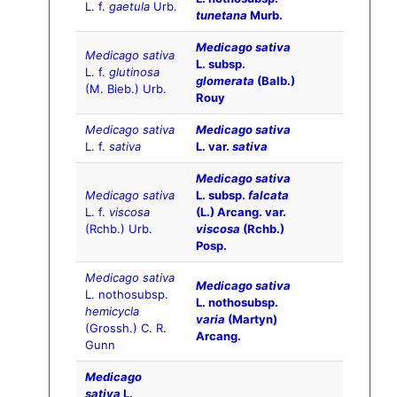
L. f.
gaetula
Urb.
tunetana
Murb.
Medicago sativa
Medicago sativa
L. subsp.
L. f.
glutinosa
glomerata
(Balb.)
(M. Bieb.) Urb.
Rouy
Medicago sativa
Medicago sativa
L. f.
sativa
L. var.
sativa
Medicago sativa
Medicago sativa
L. subsp.
falcata
L. f.
viscosa
(L.) Arcang. var.
(Rchb.) Urb.
viscosa
(Rchb.)
Posp.
Medicago sativa
Medicago sativa
L. nothosubsp.
L. nothosubsp.
hemicycla
varia
(Martyn)
(Grossh.) C. R.
Arcang.
Gunn
Medicago
sativa
L.