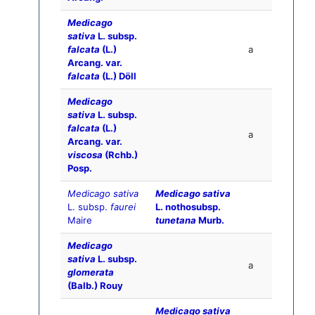
Medicago
sativa
L. subsp.
falcata
(L.)
a
Arcang. var.
falcata
(L.) Döll
Medicago
sativa
L. subsp.
falcata
(L.)
a
Arcang. var.
viscosa
(Rchb.)
Posp.
Medicago sativa
Medicago sativa
L. subsp.
faurei
L. nothosubsp.
Maire
tunetana
Murb.
Medicago
sativa
L. subsp.
a
glomerata
(Balb.) Rouy
Medicago sativa