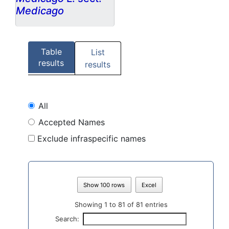
Medicago
Table
List
results
results
All
Accepted Names
Exclude infraspecific names
Show 100 rows
Excel
Showing 1 to 81 of 81 entries
Search: