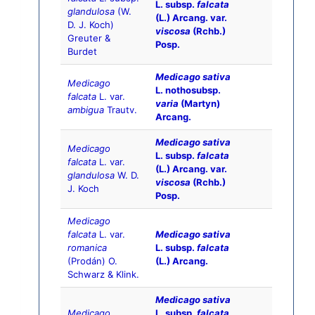
L. subsp.
falcata
glandulosa
(W.
(L.) Arcang. var.
D. J. Koch)
viscosa
(Rchb.)
Greuter &
Posp.
Burdet
Medicago sativa
Medicago
L. nothosubsp.
falcata
L. var.
varia
(Martyn)
ambigua
Trautv.
Arcang.
Medicago sativa
Medicago
L. subsp.
falcata
falcata
L. var.
(L.) Arcang. var.
glandulosa
W. D.
viscosa
(Rchb.)
J. Koch
Posp.
Medicago
falcata
L. var.
Medicago sativa
romanica
L. subsp.
falcata
(Prodán) O.
(L.) Arcang.
Schwarz & Klink.
Medicago sativa
Medicago
L. subsp.
falcata