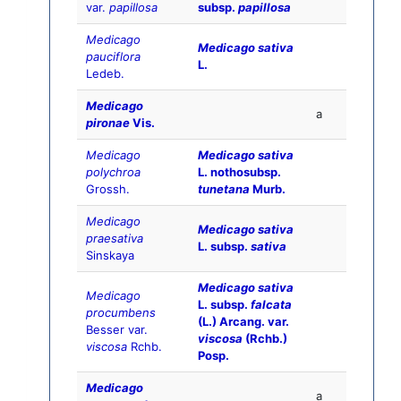
var.
papillosa
subsp.
papillosa
Medicago
Medicago sativa
pauciflora
L.
Ledeb.
Medicago
a
pironae
Vis.
Medicago
Medicago sativa
polychroa
L. nothosubsp.
Grossh.
tunetana
Murb.
Medicago
Medicago sativa
praesativa
L. subsp.
sativa
Sinskaya
Medicago sativa
Medicago
L. subsp.
falcata
procumbens
(L.) Arcang. var.
Besser var.
viscosa
(Rchb.)
viscosa
Rchb.
Posp.
Medicago
a