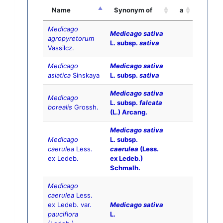
Name
Synonym of
a
Medicago
Medicago sativa
agropyretorum
L. subsp.
sativa
Vassilcz.
Medicago
Medicago sativa
asiatica
Sinskaya
L. subsp.
sativa
Medicago sativa
Medicago
L. subsp.
falcata
borealis
Grossh.
(L.) Arcang.
Medicago sativa
Medicago
L. subsp.
caerulea
Less.
caerulea
(Less.
ex Ledeb.
ex Ledeb.)
Schmalh.
Medicago
caerulea
Less.
ex Ledeb. var.
Medicago sativa
pauciflora
L.