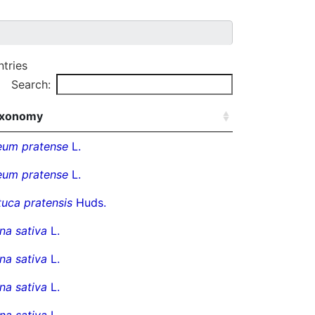
ntries
Search:
xonomy
eum pratense
L.
eum pratense
L.
tuca pratensis
Huds.
na sativa
L.
na sativa
L.
na sativa
L.
na sativa
L.