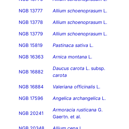
NGB 13777
Allium schoenoprasum
L.
NGB 13778
Allium schoenoprasum
L.
NGB 13779
Allium schoenoprasum
L.
NGB 15819
Pastinaca sativa
L.
NGB 16363
Arnica montana
L.
Daucus carota
L. subsp.
NGB 16882
carota
NGB 16884
Valeriana officinalis
L.
NGB 17596
Angelica archangelica
L.
Armoracia rusticana
G.
NGB 20241
Gaertn. et al.
NGB 20348
Allium cepa
L.