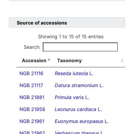
Source of accessions
Showing 1 to 15 of 15 entries
Search:
Accession
Taxonomy
NGB 21116
Reseda luteola
L.
NGB 21117
Datura stramonium
L.
NGB 21881
Primula veris
L.
NGB 21958
Leonurus cardiaca
L.
NGB 21961
Euonymus europaeus
L.
NGB 21962
Verbascum thapsus
L.