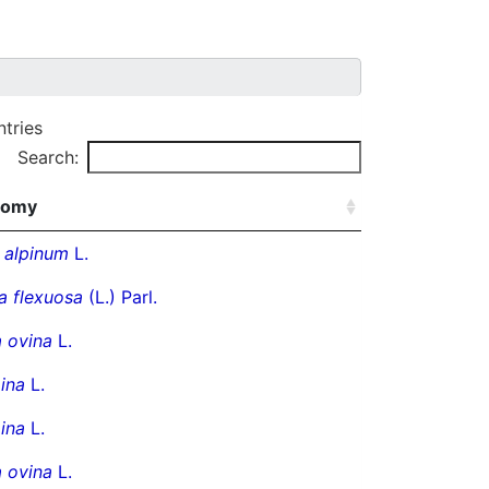
ntries
Search:
nomy
 alpinum
L.
a flexuosa
(L.) Parl.
 ovina
L.
ina
L.
ina
L.
 ovina
L.