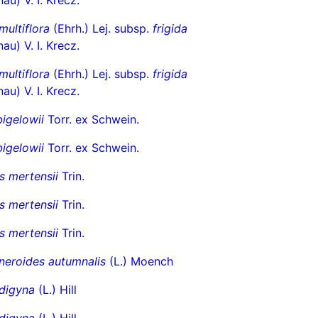
multiflora
(Ehrh.) Lej. subsp.
frigida
au) V. I. Krecz.
multiflora
(Ehrh.) Lej. subsp.
frigida
au) V. I. Krecz.
igelowii
Torr. ex Schwein.
igelowii
Torr. ex Schwein.
s mertensii
Trin.
s mertensii
Trin.
s mertensii
Trin.
neroides autumnalis
(L.) Moench
 digyna
(L.) Hill
 digyna
(L.) Hill