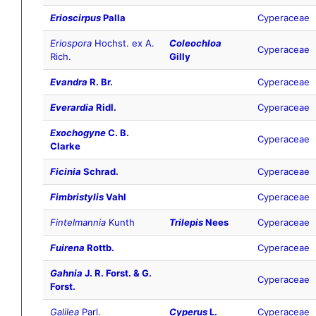
Erioscirpus
Palla
Cyperaceae
Eriospora
Hochst. ex A.
Coleochloa
Cyperaceae
Rich.
Gilly
Evandra
R. Br.
Cyperaceae
Everardia
Ridl.
Cyperaceae
Exochogyne
C. B.
Cyperaceae
Clarke
Ficinia
Schrad.
Cyperaceae
Fimbristylis
Vahl
Cyperaceae
Fintelmannia
Kunth
Trilepis
Nees
Cyperaceae
Fuirena
Rottb.
Cyperaceae
Gahnia
J. R. Forst. & G.
Cyperaceae
Forst.
Galilea
Parl.
Cyperus
L.
Cyperaceae