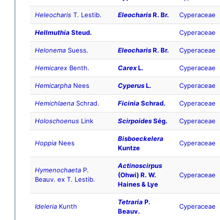
Heleocharis
T. Lestib.
Eleocharis
R. Br.
Cyperaceae
Hellmuthia
Steud.
Cyperaceae
Helonema
Suess.
Eleocharis
R. Br.
Cyperaceae
Hemicarex
Benth.
Carex
L.
Cyperaceae
Hemicarpha
Nees
Cyperus
L.
Cyperaceae
Hemichlaena
Schrad.
Ficinia
Schrad.
Cyperaceae
Holoschoenus
Link
Scirpoides
Ség.
Cyperaceae
Bisboeckelera
Hoppia
Nees
Cyperaceae
Kuntze
Actinoscirpus
Hymenochaeta
P.
(Ohwi) R. W.
Cyperaceae
Beauv. ex T. Lestib.
Haines & Lye
Tetraria
P.
Ideleria
Kunth
Cyperaceae
Beauv.