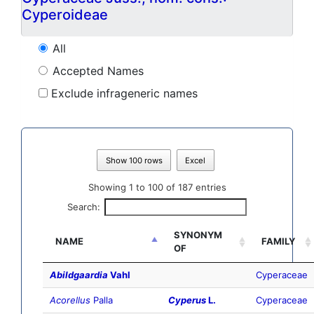
Cyperoideae
All
Accepted Names
Exclude infrageneric names
Show 100 rows
Excel
Showing 1 to 100 of 187 entries
Search:
SYNONYM
NAME
FAMILY
OF
Abildgaardia
Vahl
Cyperaceae
Acorellus
Palla
Cyperus
L.
Cyperaceae