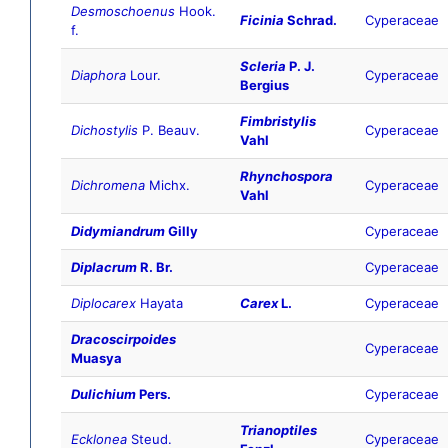
Desmoschoenus
Hook.
Ficinia
Schrad.
Cyperaceae
f.
Scleria
P. J.
Diaphora
Lour.
Cyperaceae
Bergius
Fimbristylis
Dichostylis
P. Beauv.
Cyperaceae
Vahl
Rhynchospora
Dichromena
Michx.
Cyperaceae
Vahl
Didymiandrum
Gilly
Cyperaceae
Diplacrum
R. Br.
Cyperaceae
Diplocarex
Hayata
Carex
L.
Cyperaceae
Dracoscirpoides
Cyperaceae
Muasya
Dulichium
Pers.
Cyperaceae
Trianoptiles
Ecklonea
Steud.
Cyperaceae