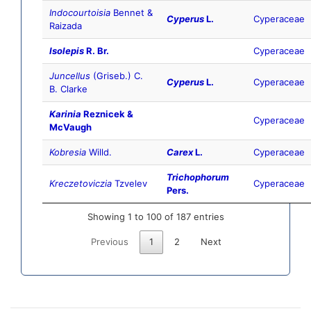
Indocourtoisia
Bennet &
Cyperus
L.
Cyperaceae
Raizada
Isolepis
R. Br.
Cyperaceae
Juncellus
(Griseb.) C.
Cyperus
L.
Cyperaceae
B. Clarke
Karinia
Reznicek &
Cyperaceae
McVaugh
Kobresia
Willd.
Carex
L.
Cyperaceae
Trichophorum
Kreczetoviczia
Tzvelev
Cyperaceae
Pers.
Showing 1 to 100 of 187 entries
Previous
1
2
Next