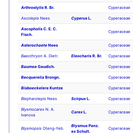
Arthrostylis
R. Br.
Cyperaceae
Ascolepis
Nees
Cyperus
L.
Cyperaceae
Ascopholis
C. E. C.
Cyperaceae
Fisch.
Asterochaete
Nees
Cyperaceae
Baeothryon
A. Dietr.
Eleocharis
R. Br.
Cyperaceae
Baumea
Gaudich.
Cyperaceae
Becquerelia
Brongn.
Cyperaceae
Bisboeckelera
Kuntze
Cyperaceae
Blepharolepis
Nees
Scirpus
L.
Cyperaceae
Blysmocarex
N. A.
Carex
L.
Cyperaceae
Ivanova
Blysmus
Panz.
Blysmopsis
Oteng-Yeb.
Cyperaceae
ex Schult.