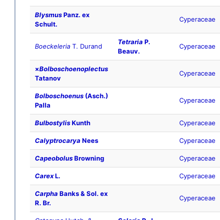
Blysmus
Panz. ex
Cyperaceae
Schult.
Tetraria
P.
Boeckeleria
T. Durand
Cyperaceae
Beauv.
×
Bolboschoenoplectus
Cyperaceae
Tatanov
Bolboschoenus
(Asch.)
Cyperaceae
Palla
Bulbostylis
Kunth
Cyperaceae
Calyptrocarya
Nees
Cyperaceae
Capeobolus
Browning
Cyperaceae
Carex
L.
Cyperaceae
Carpha
Banks & Sol. ex
Cyperaceae
R. Br.