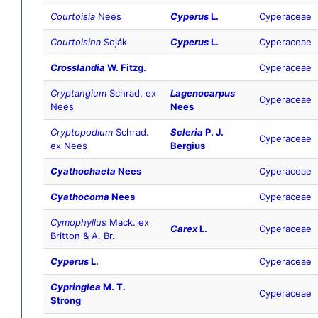
Courtoisia
Nees
Cyperus
L.
Cyperaceae
Courtoisina
Soják
Cyperus
L.
Cyperaceae
Crosslandia
W. Fitzg.
Cyperaceae
Cryptangium
Schrad. ex
Lagenocarpus
Cyperaceae
Nees
Nees
Cryptopodium
Schrad.
Scleria
P. J.
Cyperaceae
ex Nees
Bergius
Cyathochaeta
Nees
Cyperaceae
Cyathocoma
Nees
Cyperaceae
Cymophyllus
Mack. ex
Carex
L.
Cyperaceae
Britton & A. Br.
Cyperus
L.
Cyperaceae
Cypringlea
M. T.
Cyperaceae
Strong