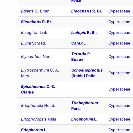
Fenzl
Egleria
G. Eiten
Eleocharis
R. Br.
Cyperaceae
Eleocharis
R. Br.
Cyperaceae
Eleogiton
Link
Isolepis
R. Br.
Cyperaceae
Elyna
Schrad.
Carex
L.
Cyperaceae
Tetraria
P.
Elynanthus
Nees
Cyperaceae
Beauv.
Elytrospermum
C. A.
Schoenoplectus
Cyperaceae
Mey.
(Rchb.) Palla
Epischoenus
C. B.
Cyperaceae
Clarke
Trichophorum
Eriophorella
Holub
Cyperaceae
Pers.
Eriophoropsis
Palla
Eriophorum
L.
Cyperaceae
Eriophorum
L.
Cyperaceae