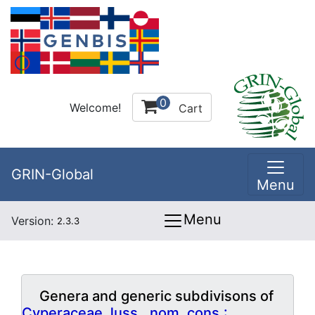
0
Welcome!
Cart
GRIN-Global
Menu
Menu
Version:
2.3.3
Genera and generic subdivisons of
Cyperaceae Juss., nom. cons.: