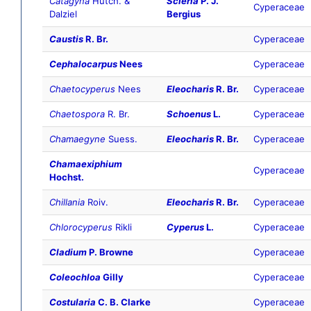
Catagyna
Hutch. &
Scleria
P. J.
Cyperaceae
Dalziel
Bergius
Caustis
R. Br.
Cyperaceae
Cephalocarpus
Nees
Cyperaceae
Chaetocyperus
Nees
Eleocharis
R. Br.
Cyperaceae
Chaetospora
R. Br.
Schoenus
L.
Cyperaceae
Chamaegyne
Suess.
Eleocharis
R. Br.
Cyperaceae
Chamaexiphium
Cyperaceae
Hochst.
Chillania
Roiv.
Eleocharis
R. Br.
Cyperaceae
Chlorocyperus
Rikli
Cyperus
L.
Cyperaceae
Cladium
P. Browne
Cyperaceae
Coleochloa
Gilly
Cyperaceae
Costularia
C. B. Clarke
Cyperaceae