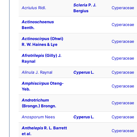
Scleria
P. J.
Acriulus
Ridl.
Cyperaceae
Bergius
Actinoschoenus
Cyperaceae
Benth.
Actinoscirpus
(Ohwi)
Cyperaceae
R. W. Haines & Lye
Afrotrilepis
(Gilly) J.
Cyperaceae
Raynal
Alinula
J. Raynal
Cyperus
L.
Cyperaceae
Amphiscirpus
Oteng-
Cyperaceae
Yeb.
Androtrichum
Cyperaceae
(Brongn.) Brongn.
Anosporum
Nees
Cyperus
L.
Cyperaceae
Anthelepis
R. L. Barrett
Cyperaceae
et al.