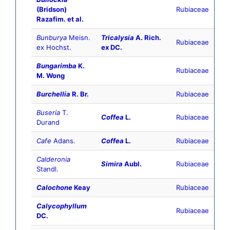
(Bridson)
Rubiaceae
Razafim. et al.
Bunburya
Meisn.
Tricalysia
A. Rich.
Rubiaceae
ex Hochst.
ex DC.
Bungarimba
K.
Rubiaceae
M. Wong
Burchellia
R. Br.
Rubiaceae
Buseria
T.
Coffea
L.
Rubiaceae
Durand
Cafe
Adans.
Coffea
L.
Rubiaceae
Calderonia
Simira
Aubl.
Rubiaceae
Standl.
Calochone
Keay
Rubiaceae
Calycophyllum
Rubiaceae
DC.