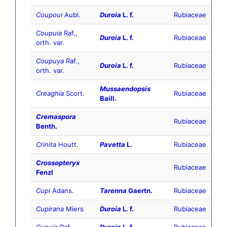
Coupoui
Aubl.
Duroia
L. f.
Rubiaceae
Coupuia
Raf.,
Duroia
L. f.
Rubiaceae
orth. var.
Coupuya
Raf.,
Duroia
L. f.
Rubiaceae
orth. var.
Mussaendopsis
Creaghia
Scort.
Rubiaceae
Baill.
Cremaspora
Rubiaceae
Benth.
Crinita
Houtt.
Pavetta
L.
Rubiaceae
Crossopteryx
Rubiaceae
Fenzl
Cupi
Adans.
Tarenna
Gaertn.
Rubiaceae
Cupirana
Miers
Duroia
L. f.
Rubiaceae