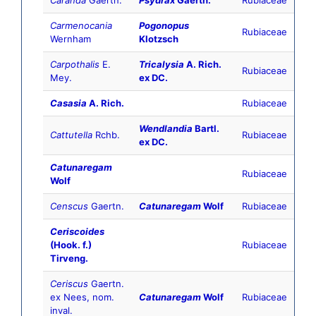
Caranda
Gaertn.
Psydrax
Gaertn.
Rubiaceae
Carmenocania
Pogonopus
Rubiaceae
Wernham
Klotzsch
Carpothalis
E.
Tricalysia
A. Rich.
Rubiaceae
Mey.
ex DC.
Casasia
A. Rich.
Rubiaceae
Wendlandia
Bartl.
Cattutella
Rchb.
Rubiaceae
ex DC.
Catunaregam
Rubiaceae
Wolf
Censcus
Gaertn.
Catunaregam
Wolf
Rubiaceae
Ceriscoides
(Hook. f.)
Rubiaceae
Tirveng.
Ceriscus
Gaertn.
ex Nees, nom.
Catunaregam
Wolf
Rubiaceae
inval.