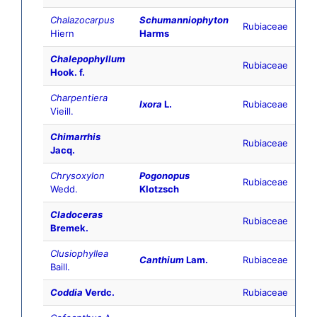
Chalazocarpus
Schumanniophyton
Rubiaceae
Hiern
Harms
Chalepophyllum
Rubiaceae
Hook. f.
Charpentiera
Ixora
L.
Rubiaceae
Vieill.
Chimarrhis
Rubiaceae
Jacq.
Chrysoxylon
Pogonopus
Rubiaceae
Wedd.
Klotzsch
Cladoceras
Rubiaceae
Bremek.
Clusiophyllea
Canthium
Lam.
Rubiaceae
Baill.
Coddia
Verdc.
Rubiaceae