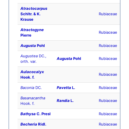
Atractocarpus
Schltr. & K.
Rubiaceae
Krause
Atractogyne
Rubiaceae
Pierre
Augusta
Pohl
Rubiaceae
Augustea
DC.,
Augusta
Pohl
Rubiaceae
orth. var.
Aulacocalyx
Rubiaceae
Hook. f.
Baconia
DC.
Pavetta
L.
Rubiaceae
Basanacantha
Randia
L.
Rubiaceae
Hook. f.
Bathysa
C. Presl
Rubiaceae
Becheria
Ridl.
Rubiaceae