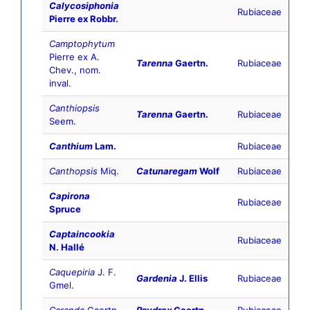
Calycosiphonia
Rubiaceae
Pierre ex Robbr.
Camptophytum
Pierre ex A.
Tarenna
Gaertn.
Rubiaceae
Chev., nom.
inval.
Canthiopsis
Tarenna
Gaertn.
Rubiaceae
Seem.
Canthium
Lam.
Rubiaceae
Canthopsis
Miq.
Catunaregam
Wolf
Rubiaceae
Capirona
Rubiaceae
Spruce
Captaincookia
Rubiaceae
N. Hallé
Caquepiria
J. F.
Gardenia
J. Ellis
Rubiaceae
Gmel.