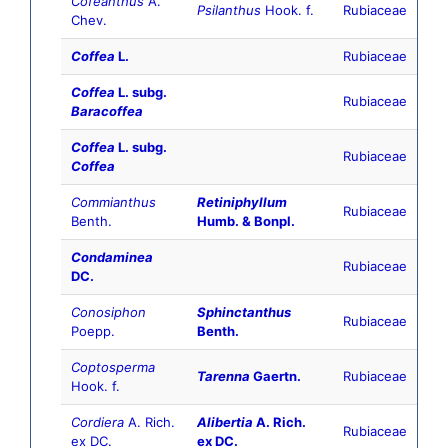
Cofeanthus
A.
Psilanthus
Hook. f.
Rubiaceae
Chev.
Coffea
L.
Rubiaceae
Coffea
L. subg.
Rubiaceae
Baracoffea
Coffea
L. subg.
Rubiaceae
Coffea
Commianthus
Retiniphyllum
Rubiaceae
Benth.
Humb. & Bonpl.
Condaminea
Rubiaceae
DC.
Conosiphon
Sphinctanthus
Rubiaceae
Poepp.
Benth.
Coptosperma
Tarenna
Gaertn.
Rubiaceae
Hook. f.
Cordiera
A. Rich.
Alibertia
A. Rich.
Rubiaceae
ex DC.
ex DC.