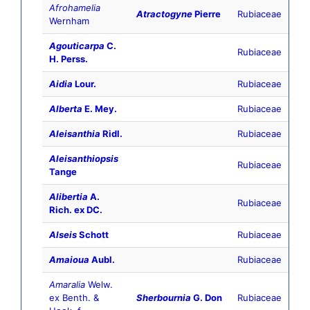
Afrohamelia
Atractogyne
Pierre
Rubiaceae
Wernham
Agouticarpa
C.
Rubiaceae
H. Perss.
Aidia
Lour.
Rubiaceae
Alberta
E. Mey.
Rubiaceae
Aleisanthia
Ridl.
Rubiaceae
Aleisanthiopsis
Rubiaceae
Tange
Alibertia
A.
Rubiaceae
Rich. ex DC.
Alseis
Schott
Rubiaceae
Amaioua
Aubl.
Rubiaceae
Amaralia
Welw.
ex Benth. &
Sherbournia
G. Don
Rubiaceae