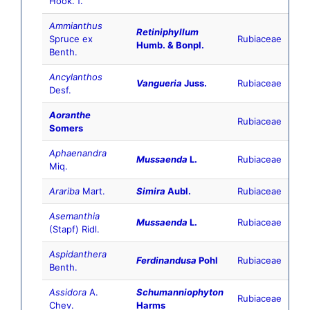
Hook. f.
Ammianthus
Retiniphyllum
Spruce ex
Rubiaceae
Humb. & Bonpl.
Benth.
Ancylanthos
Vangueria
Juss.
Rubiaceae
Desf.
Aoranthe
Rubiaceae
Somers
Aphaenandra
Mussaenda
L.
Rubiaceae
Miq.
Arariba
Mart.
Simira
Aubl.
Rubiaceae
Asemanthia
Mussaenda
L.
Rubiaceae
(Stapf) Ridl.
Aspidanthera
Ferdinandusa
Pohl
Rubiaceae
Benth.
Assidora
A.
Schumanniophyton
Rubiaceae
Chev.
Harms