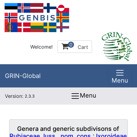
0
Welcome!
Cart
GRIN-Global
Menu
Menu
Version:
2.3.3
Genera and generic subdivisons of
Rubiaceae Juss., nom. cons.: Ixoroideae