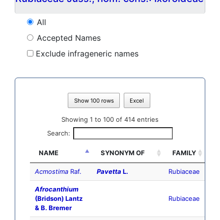
All
Accepted Names
Exclude infrageneric names
Show 100 rows
Excel
Showing 1 to 100 of 414 entries
Search:
NAME
SYNONYM OF
FAMILY
Acmostima
Raf.
Pavetta
L.
Rubiaceae
Afrocanthium
(Bridson) Lantz
Rubiaceae
& B. Bremer