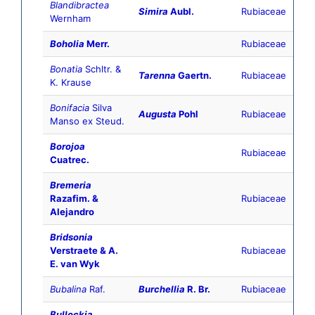
Blandibractea
Simira
Aubl.
Rubiaceae
Wernham
Boholia
Merr.
Rubiaceae
Bonatia
Schltr. &
Tarenna
Gaertn.
Rubiaceae
K. Krause
Bonifacia
Silva
Augusta
Pohl
Rubiaceae
Manso ex Steud.
Borojoa
Rubiaceae
Cuatrec.
Bremeria
Razafim. &
Rubiaceae
Alejandro
Bridsonia
Verstraete & A.
Rubiaceae
E. van Wyk
Bubalina
Raf.
Burchellia
R. Br.
Rubiaceae
Bullockia