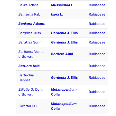
Belilla
Adans.
Mussaenda
L.
Rubiaceae
Bemsetia
Raf.
Ixora
L.
Rubiaceae
Benkara
Adans.
Rubiaceae
Berghias
Juss.
Gardenia
J. Ellis
Rubiaceae
Bergkias
Sonn.
Gardenia
J. Ellis
Rubiaceae
Berthiera
Vent.,
Bertiera
Aubl.
Rubiaceae
orth. var.
Bertiera
Aubl.
Rubiaceae
Bertuchia
Gardenia
J. Ellis
Rubiaceae
Dennst.
Billiotia
G. Don,
Melanopsidium
Rubiaceae
orth. var.
Colla
Melanopsidium
Billiottia
DC.
Rubiaceae
Colla