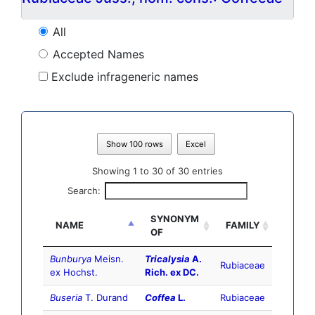
All
Accepted Names
Exclude infrageneric names
Show 100 rows
Excel
Showing 1 to 30 of 30 entries
Search:
SYNONYM
NAME
FAMILY
OF
Bunburya
Meisn.
Tricalysia
A.
Rubiaceae
ex Hochst.
Rich. ex DC.
Buseria
T. Durand
Coffea
L.
Rubiaceae