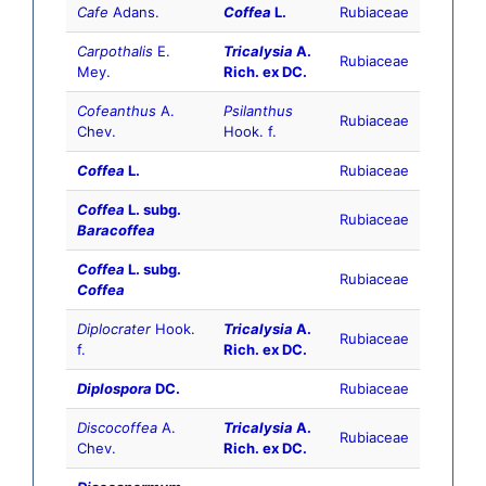
Cafe
Adans.
Coffea
L.
Rubiaceae
Carpothalis
E.
Tricalysia
A.
Rubiaceae
Mey.
Rich. ex DC.
Cofeanthus
A.
Psilanthus
Rubiaceae
Chev.
Hook. f.
Coffea
L.
Rubiaceae
Coffea
L. subg.
Rubiaceae
Baracoffea
Coffea
L. subg.
Rubiaceae
Coffea
Diplocrater
Hook.
Tricalysia
A.
Rubiaceae
f.
Rich. ex DC.
Diplospora
DC.
Rubiaceae
Discocoffea
A.
Tricalysia
A.
Rubiaceae
Chev.
Rich. ex DC.