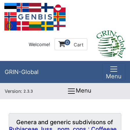
0
Welcome!
Cart
GRIN-Global
Menu
Menu
Version:
2.3.3
Genera and generic subdivisons of
Rubiaceae Juss., nom. cons.: Coffeeae