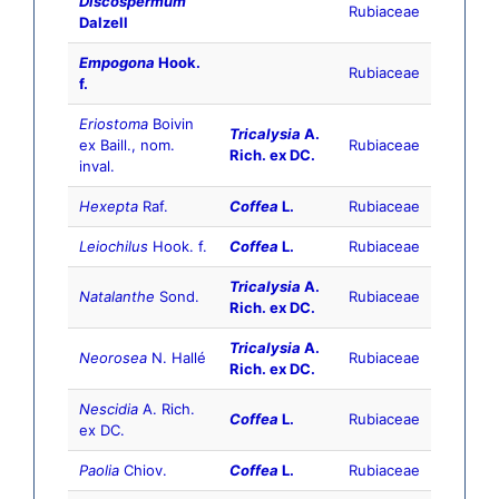
Discospermum
Rubiaceae
Dalzell
Empogona
Hook.
Rubiaceae
f.
Eriostoma
Boivin
Tricalysia
A.
ex Baill., nom.
Rubiaceae
Rich. ex DC.
inval.
Hexepta
Raf.
Coffea
L.
Rubiaceae
Leiochilus
Hook. f.
Coffea
L.
Rubiaceae
Tricalysia
A.
Natalanthe
Sond.
Rubiaceae
Rich. ex DC.
Tricalysia
A.
Neorosea
N. Hallé
Rubiaceae
Rich. ex DC.
Nescidia
A. Rich.
Coffea
L.
Rubiaceae
ex DC.
Paolia
Chiov.
Coffea
L.
Rubiaceae