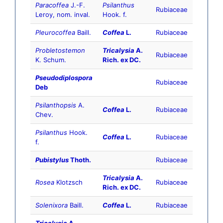
Paracoffea
J.-F.
Psilanthus
Rubiaceae
Leroy, nom. inval.
Hook. f.
Pleurocoffea
Baill.
Coffea
L.
Rubiaceae
Probletostemon
Tricalysia
A.
Rubiaceae
K. Schum.
Rich. ex DC.
Pseudodiplospora
Rubiaceae
Deb
Psilanthopsis
A.
Coffea
L.
Rubiaceae
Chev.
Psilanthus
Hook.
Coffea
L.
Rubiaceae
f.
Pubistylus
Thoth.
Rubiaceae
Tricalysia
A.
Rosea
Klotzsch
Rubiaceae
Rich. ex DC.
Solenixora
Baill.
Coffea
L.
Rubiaceae