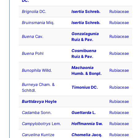
DC.
Brignolia
DC.
Isertia
Schreb.
Rubiaceae
Bruinsmania
Miq.
Isertia
Schreb.
Rubiaceae
Gonzalagunia
Buena
Cav.
Rubiaceae
Ruiz & Pav.
Cosmibuena
Buena
Pohl
Rubiaceae
Ruiz & Pav.
Machaonia
Bunophila
Willd.
Rubiaceae
Humb. & Bonpl.
Burneya
Cham. &
Timonius
DC.
Rubiaceae
Schltdl.
Burttdavya
Hoyle
Rubiaceae
Cadamba
Sonn.
Guettarda
L.
Rubiaceae
Campylobotrys
Lem.
Hoffmannia
Sw.
Rubiaceae
Caruelina
Kuntze
Chomelia
Jacq.
Rubiaceae