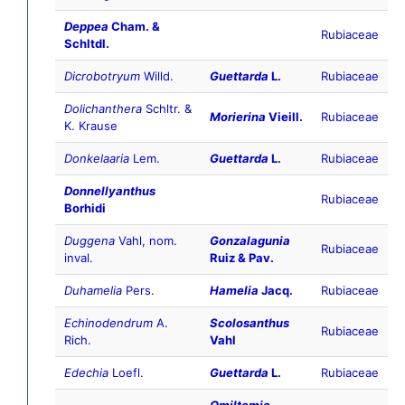
Deppea
Cham. &
Rubiaceae
Schltdl.
Dicrobotryum
Willd.
Guettarda
L.
Rubiaceae
Dolichanthera
Schltr. &
Morierina
Vieill.
Rubiaceae
K. Krause
Donkelaaria
Lem.
Guettarda
L.
Rubiaceae
Donnellyanthus
Rubiaceae
Borhidi
Duggena
Vahl, nom.
Gonzalagunia
Rubiaceae
inval.
Ruiz & Pav.
Duhamelia
Pers.
Hamelia
Jacq.
Rubiaceae
Echinodendrum
A.
Scolosanthus
Rubiaceae
Rich.
Vahl
Edechia
Loefl.
Guettarda
L.
Rubiaceae