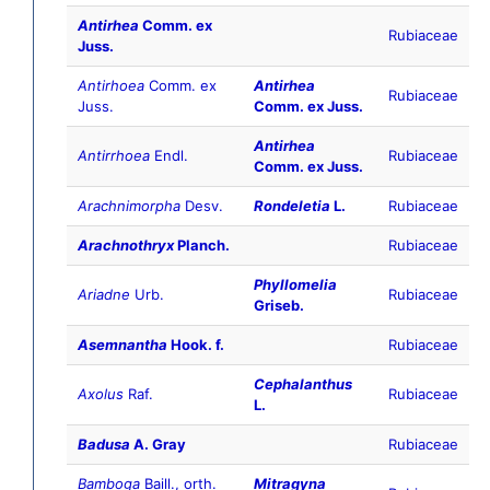
Antirhea
Comm. ex
Rubiaceae
Juss.
Antirhoea
Comm. ex
Antirhea
Rubiaceae
Juss.
Comm. ex Juss.
Antirhea
Antirrhoea
Endl.
Rubiaceae
Comm. ex Juss.
Arachnimorpha
Desv.
Rondeletia
L.
Rubiaceae
Arachnothryx
Planch.
Rubiaceae
Phyllomelia
Ariadne
Urb.
Rubiaceae
Griseb.
Asemnantha
Hook. f.
Rubiaceae
Cephalanthus
Axolus
Raf.
Rubiaceae
L.
Badusa
A. Gray
Rubiaceae
Bamboga
Baill., orth.
Mitragyna