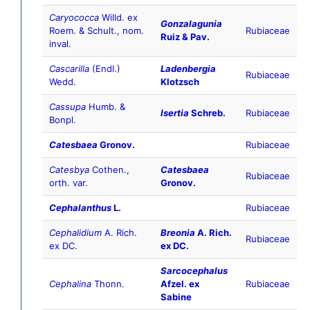
Caryococca
Willd. ex
Gonzalagunia
Roem. & Schult., nom.
Rubiaceae
Ruiz & Pav.
inval.
Cascarilla
(Endl.)
Ladenbergia
Rubiaceae
Wedd.
Klotzsch
Cassupa
Humb. &
Isertia
Schreb.
Rubiaceae
Bonpl.
Catesbaea
Gronov.
Rubiaceae
Catesbya
Cothen.,
Catesbaea
Rubiaceae
orth. var.
Gronov.
Cephalanthus
L.
Rubiaceae
Cephalidium
A. Rich.
Breonia
A. Rich.
Rubiaceae
ex DC.
ex DC.
Sarcocephalus
Cephalina
Thonn.
Afzel. ex
Rubiaceae
Sabine