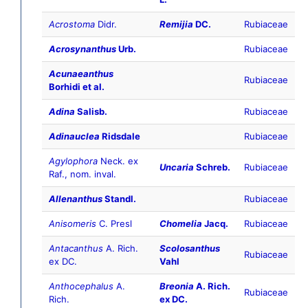
Acrostoma
Didr.
Remijia
DC.
Rubiaceae
Acrosynanthus
Urb.
Rubiaceae
Acunaeanthus
Rubiaceae
Borhidi et al.
Adina
Salisb.
Rubiaceae
Adinauclea
Ridsdale
Rubiaceae
Agylophora
Neck. ex
Uncaria
Schreb.
Rubiaceae
Raf., nom. inval.
Allenanthus
Standl.
Rubiaceae
Anisomeris
C. Presl
Chomelia
Jacq.
Rubiaceae
Antacanthus
A. Rich.
Scolosanthus
Rubiaceae
ex DC.
Vahl
Anthocephalus
A.
Breonia
A. Rich.
Rubiaceae
Rich.
ex DC.