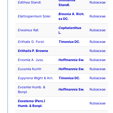
Omiltemia
Edithea
Standl.
Rubiaceae
Standl.
Breonia
A. Rich.
Elattospermum
Soler.
Rubiaceae
ex DC.
Cephalanthus
Eresimus
Raf.
Rubiaceae
L.
Erithalis
G. Forst.
Timonius
DC.
Rubiaceae
Erithalis
P. Browne
Rubiaceae
Erosmia
A. Juss.
Hoffmannia
Sw.
Rubiaceae
Euosmia
Kunth
Hoffmannia
Sw.
Rubiaceae
Eupyrena
Wight & Arn.
Timonius
DC.
Rubiaceae
Evosmia
Humb. &
Hoffmannia
Sw.
Rubiaceae
Bonpl.
Exostema
(Pers.)
Rubiaceae
Humb. & Bonpl.