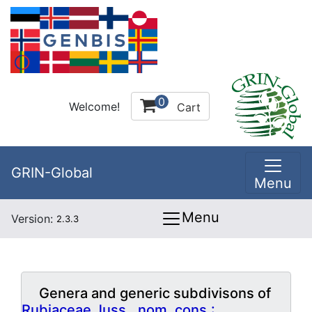
0
Welcome!
Cart
GRIN-Global
Menu
Menu
Version:
2.3.3
Genera and generic subdivisons of
Rubiaceae Juss., nom. cons.: