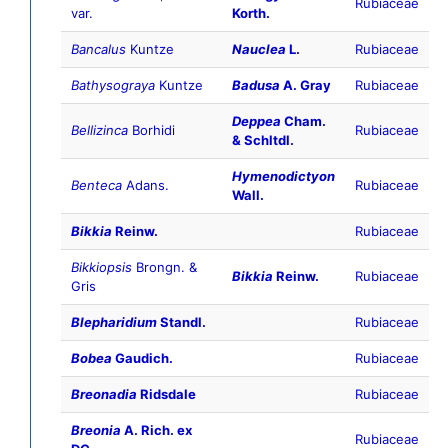
Rubiaceae
var.
Korth.
Bancalus
Kuntze
Nauclea
L.
Rubiaceae
Bathysograya
Kuntze
Badusa
A. Gray
Rubiaceae
Deppea
Cham.
Bellizinca
Borhidi
Rubiaceae
& Schltdl.
Hymenodictyon
Benteca
Adans.
Rubiaceae
Wall.
Bikkia
Reinw.
Rubiaceae
Bikkiopsis
Brongn. &
Bikkia
Reinw.
Rubiaceae
Gris
Blepharidium
Standl.
Rubiaceae
Bobea
Gaudich.
Rubiaceae
Breonadia
Ridsdale
Rubiaceae
Breonia
A. Rich. ex
Rubiaceae