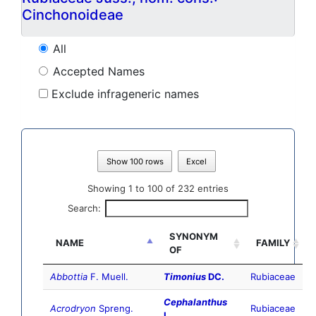
Cinchonoideae
All
Accepted Names
Exclude infrageneric names
Show 100 rows
Excel
Showing 1 to 100 of 232 entries
Search:
SYNONYM
NAME
FAMILY
OF
Abbottia
F. Muell.
Timonius
DC.
Rubiaceae
Cephalanthus
Acrodryon
Spreng.
Rubiaceae
L.