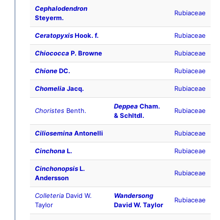
Cephalodendron
Rubiaceae
Steyerm.
Ceratopyxis
Hook. f.
Rubiaceae
Chiococca
P. Browne
Rubiaceae
Chione
DC.
Rubiaceae
Chomelia
Jacq.
Rubiaceae
Deppea
Cham.
Choristes
Benth.
Rubiaceae
& Schltdl.
Ciliosemina
Antonelli
Rubiaceae
Cinchona
L.
Rubiaceae
Cinchonopsis
L.
Rubiaceae
Andersson
Colleteria
David W.
Wandersong
Rubiaceae
Taylor
David W. Taylor