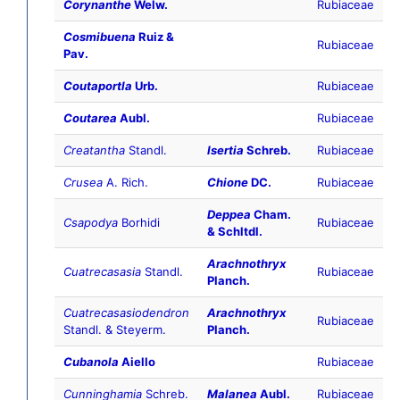
Corynanthe
Welw.
Rubiaceae
Cosmibuena
Ruiz &
Rubiaceae
Pav.
Coutaportla
Urb.
Rubiaceae
Coutarea
Aubl.
Rubiaceae
Creatantha
Standl.
Isertia
Schreb.
Rubiaceae
Crusea
A. Rich.
Chione
DC.
Rubiaceae
Deppea
Cham.
Csapodya
Borhidi
Rubiaceae
& Schltdl.
Arachnothryx
Cuatrecasasia
Standl.
Rubiaceae
Planch.
Cuatrecasasiodendron
Arachnothryx
Rubiaceae
Standl. & Steyerm.
Planch.
Cubanola
Aiello
Rubiaceae
Cunninghamia
Schreb.
Malanea
Aubl.
Rubiaceae