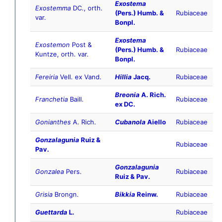
Exostema
Exostemma
DC., orth.
(Pers.) Humb. &
Rubiaceae
var.
Bonpl.
Exostema
Exostemon
Post &
(Pers.) Humb. &
Rubiaceae
Kuntze, orth. var.
Bonpl.
Fereiria
Vell. ex Vand.
Hillia
Jacq.
Rubiaceae
Breonia
A. Rich.
Franchetia
Baill.
Rubiaceae
ex DC.
Gonianthes
A. Rich.
Cubanola
Aiello
Rubiaceae
Gonzalagunia
Ruiz &
Rubiaceae
Pav.
Gonzalagunia
Gonzalea
Pers.
Rubiaceae
Ruiz & Pav.
Grisia
Brongn.
Bikkia
Reinw.
Rubiaceae
Guettarda
L.
Rubiaceae