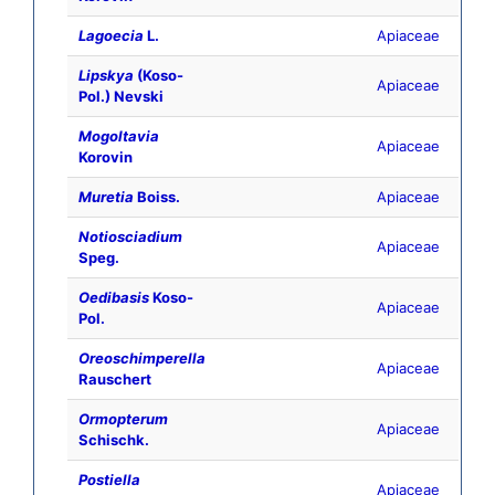
Lagoecia
L.
Apiaceae
Lipskya
(Koso-
Apiaceae
Pol.) Nevski
Mogoltavia
Apiaceae
Korovin
Muretia
Boiss.
Apiaceae
Notiosciadium
Apiaceae
Speg.
Oedibasis
Koso-
Apiaceae
Pol.
Oreoschimperella
Apiaceae
Rauschert
Ormopterum
Apiaceae
Schischk.
Postiella
Apiaceae