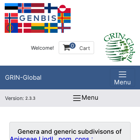
0
Welcome!
Cart
GRIN-Global
Menu
Menu
Version:
2.3.3
Genera and generic subdivisons of
Apiaceae Lindl., nom. cons.: