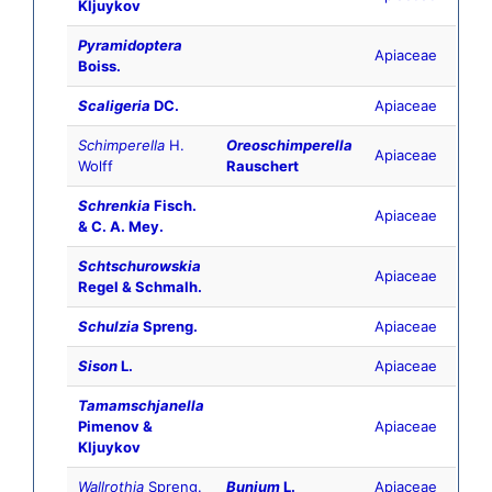
Kljuykov
Pyramidoptera
Apiaceae
Boiss.
Scaligeria
DC.
Apiaceae
Schimperella
H.
Oreoschimperella
Apiaceae
Wolff
Rauschert
Schrenkia
Fisch.
Apiaceae
& C. A. Mey.
Schtschurowskia
Apiaceae
Regel & Schmalh.
Schulzia
Spreng.
Apiaceae
Sison
L.
Apiaceae
Tamamschjanella
Pimenov &
Apiaceae
Kljuykov
Wallrothia
Spreng.
Bunium
L.
Apiaceae