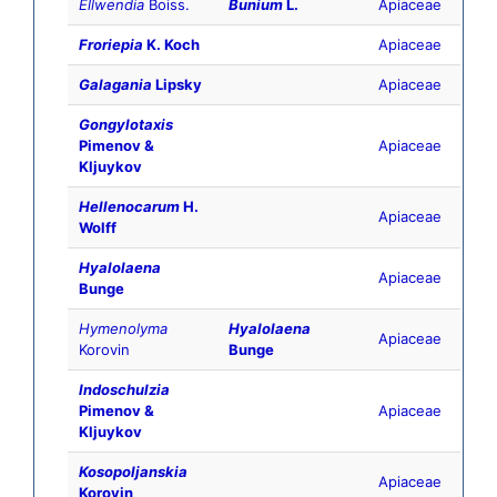
Ellwendia
Boiss.
Bunium
L.
Apiaceae
Froriepia
K. Koch
Apiaceae
Galagania
Lipsky
Apiaceae
Gongylotaxis
Pimenov &
Apiaceae
Kljuykov
Hellenocarum
H.
Apiaceae
Wolff
Hyalolaena
Apiaceae
Bunge
Hymenolyma
Hyalolaena
Apiaceae
Korovin
Bunge
Indoschulzia
Pimenov &
Apiaceae
Kljuykov
Kosopoljanskia
Apiaceae
Korovin