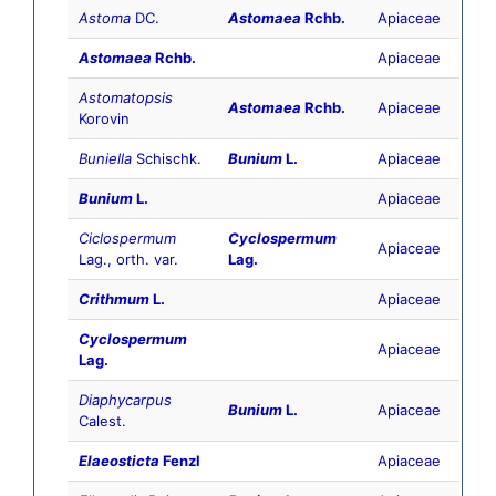
Astoma
DC.
Astomaea
Rchb.
Apiaceae
Astomaea
Rchb.
Apiaceae
Astomatopsis
Astomaea
Rchb.
Apiaceae
Korovin
Buniella
Schischk.
Bunium
L.
Apiaceae
Bunium
L.
Apiaceae
Ciclospermum
Cyclospermum
Apiaceae
Lag., orth. var.
Lag.
Crithmum
L.
Apiaceae
Cyclospermum
Apiaceae
Lag.
Diaphycarpus
Bunium
L.
Apiaceae
Calest.
Elaeosticta
Fenzl
Apiaceae