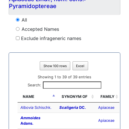
Pyramidoptereae
All
Accepted Names
Exclude infrageneric names
Show 100 rows
Excel
Showing 1 to 39 of 39 entries
Search:
NAME
SYNONYM OF
FAMILY
Albovia
Schischk.
Scaligeria
DC.
Apiaceae
Ammoides
Apiaceae
Adans.