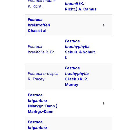
Festuca braunii
braunii
(K.
K. Richt.
Richt.) A. Camus
Festuca
breistrofferi
a
Chas et al.
Festuca
Festuca
brachyphylla
brevifolia
R. Br.
Schult. & Schult.
f.
Festuca
Festuca brevipila
trachyphylla
R. Tracey
(Hack.) R. P.
Murray
Festuca
brigantina
a
(Markgr.-Dann.)
Markgr.-Dann.
Festuca
brigantina