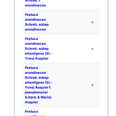
Schreb. f.
arundinacea
Festuca
arundinacea
a
Schreb. subsp.
arundinacea
Festuca
arundinacea
Schreb. subsp.
a
atlantigena
(St.-
Yves) Auquier
Festuca
arundinacea
Schreb. subsp.
atlantigena
(St.-
a
Yves) Auquier f.
pseudomairei
(Litard. & Maire)
Auquier
Festuca