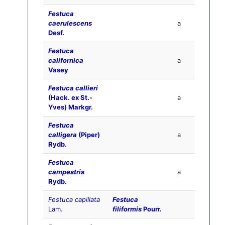
Festuca
caerulescens
a
Desf.
Festuca
californica
a
Vasey
Festuca callieri
(Hack. ex St.-
a
Yves) Markgr.
Festuca
calligera
(Piper)
a
Rydb.
Festuca
campestris
a
Rydb.
Festuca capillata
Festuca
Lam.
filiformis
Pourr.