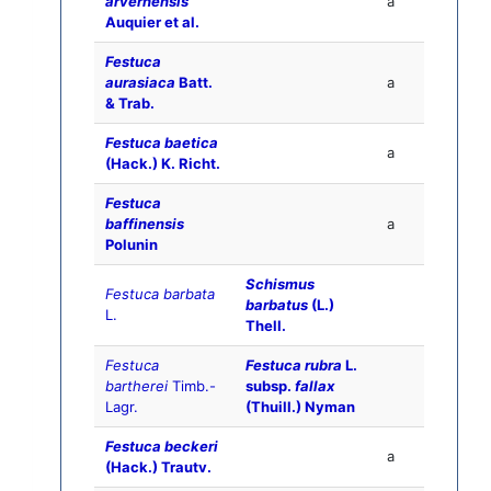
arvernensis
a
Auquier et al.
Festuca
aurasiaca
Batt.
a
& Trab.
Festuca baetica
a
(Hack.) K. Richt.
Festuca
baffinensis
a
Polunin
Schismus
Festuca barbata
barbatus
(L.)
L.
Thell.
Festuca
Festuca rubra
L.
bartherei
Timb.-
subsp.
fallax
Lagr.
(Thuill.) Nyman
Festuca beckeri
a
(Hack.) Trautv.