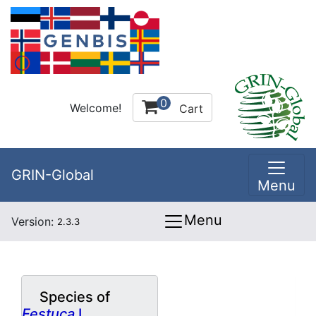
0
Welcome!
Cart
GRIN-Global
Menu
Menu
Version:
2.3.3
Species of
Festuca
L.