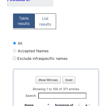
Table
List
results
results
All
Accepted Names
Exclude infraspecific names
Show 100 rows
Excel
Showing 1 to 100 of 371 entries
Search:
Name
Synonym of
a