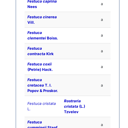
Festuca caprina
a
Nees
Festuca cinerea
a
Vill.
Festuca
a
clementei
Boiss.
Festuca
a
contracta
Kirk
Festuca coxii
a
(Petrie) Hack.
Festuca
cretacea
T. I.
a
Popov & Proskor.
Rostraria
Festuca cristata
cristata
(L.)
L.
Tzvelev
Festuca
a
cumminsii
Stapf