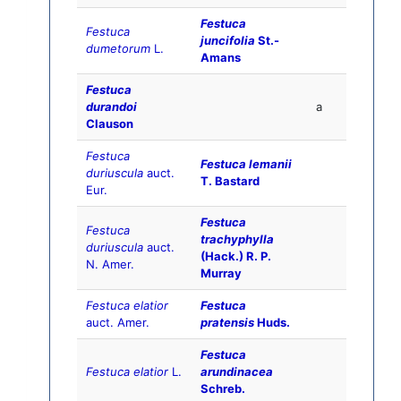
Festuca
Festuca
juncifolia
St.-
dumetorum
L.
Amans
Festuca
durandoi
a
Clauson
Festuca
Festuca lemanii
duriuscula
auct.
T. Bastard
Eur.
Festuca
Festuca
trachyphylla
duriuscula
auct.
(Hack.) R. P.
N. Amer.
Murray
Festuca elatior
Festuca
auct. Amer.
pratensis
Huds.
Festuca
Festuca elatior
L.
arundinacea
Schreb.