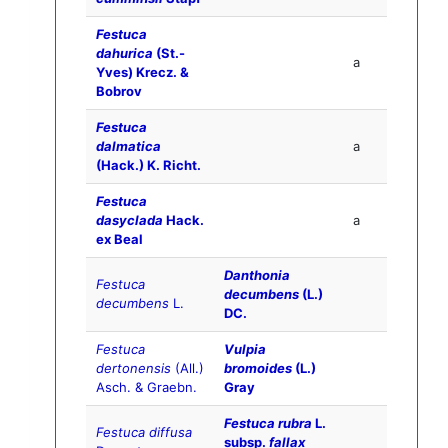
Festuca
dahurica
(St.-
a
Yves) Krecz. &
Bobrov
Festuca
dalmatica
a
(Hack.) K. Richt.
Festuca
dasyclada
Hack.
a
ex Beal
Danthonia
Festuca
decumbens
(L.)
decumbens
L.
DC.
Festuca
Vulpia
dertonensis
(All.)
bromoides
(L.)
Asch. & Graebn.
Gray
Festuca rubra
L.
Festuca diffusa
subsp.
fallax