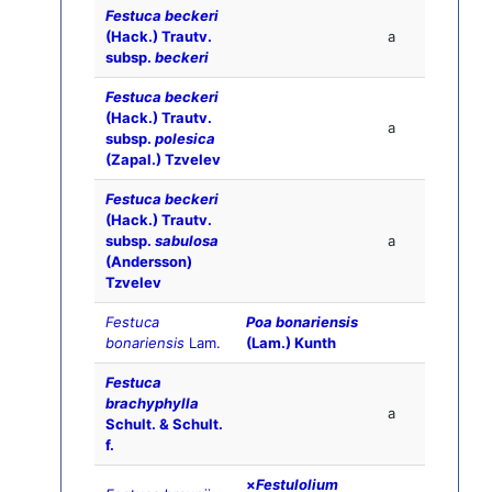
Festuca beckeri
(Hack.) Trautv.
a
subsp.
beckeri
Festuca beckeri
(Hack.) Trautv.
a
subsp.
polesica
(Zapal.) Tzvelev
Festuca beckeri
(Hack.) Trautv.
subsp.
sabulosa
a
(Andersson)
Tzvelev
Festuca
Poa bonariensis
bonariensis
Lam.
(Lam.) Kunth
Festuca
brachyphylla
a
Schult. & Schult.
f.
×
Festulolium