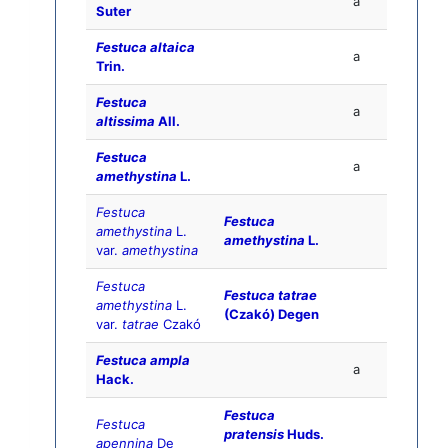
a
Suter
Festuca altaica
a
Trin.
Festuca
a
altissima
All.
Festuca
a
amethystina
L.
Festuca
Festuca
amethystina
L.
amethystina
L.
var.
amethystina
Festuca
Festuca tatrae
amethystina
L.
(Czakó) Degen
var.
tatrae
Czakó
Festuca ampla
a
Hack.
Festuca
Festuca
pratensis
Huds.
apennina
De