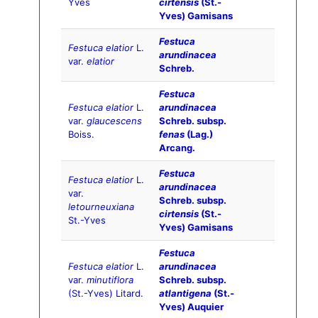
Yves
cirtensis
(St.-
Yves) Gamisans
Festuca
Festuca elatior
L.
arundinacea
var.
elatior
Schreb.
Festuca
Festuca elatior
L.
arundinacea
var.
glaucescens
Schreb. subsp.
Boiss.
fenas
(Lag.)
Arcang.
Festuca
Festuca elatior
L.
arundinacea
var.
Schreb. subsp.
letourneuxiana
cirtensis
(St.-
St.-Yves
Yves) Gamisans
Festuca
Festuca elatior
L.
arundinacea
var.
minutiflora
Schreb. subsp.
(St.-Yves) Litard.
atlantigena
(St.-
Yves) Auquier