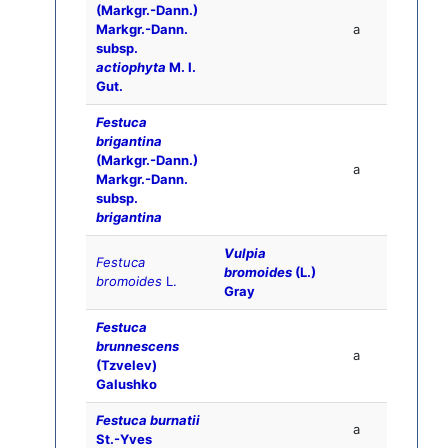
(Markgr.-Dann.)
Markgr.-Dann.
a
subsp.
actiophyta
M. I.
Gut.
Festuca
brigantina
(Markgr.-Dann.)
a
Markgr.-Dann.
subsp.
brigantina
Vulpia
Festuca
bromoides
(L.)
bromoides
L.
Gray
Festuca
brunnescens
a
(Tzvelev)
Galushko
Festuca burnatii
a
St.-Yves