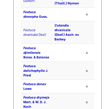
Dumort.
(Thuill.) Nyman
Festuca
a
dimorpha
Guss.
Cutandia
Festuca
divaricata
divaricata
Desf.
(Desf.) Asch. ex
Barbey
Festuca
djimilensis
a
Boiss. & Balansa
Festuca
dolichophylla
J.
a
Presl
Festuca donax
a
Lowe
Festuca drymeja
Mert. & W. D. J.
a
Koch