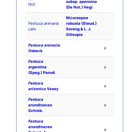
subsp.
apennina
Not.
(De Not.) Hegi
Nicoraepoa
Festuca arenaria
robusta
(Steud.)
Lam.
Soreng & L. J.
Gillespie
Festuca arenaria
a
Osbeck
Festuca
argentina
a
(Speg.) Parodi
Festuca
a
arizonica
Vasey
Festuca
arundinacea
a
Schreb.
Festuca
arundinacea
a