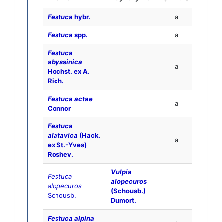
Festuca
hybr.
a
Festuca
spp.
a
Festuca
abyssinica
a
Hochst. ex A.
Rich.
Festuca actae
a
Connor
Festuca
alatavica
(Hack.
a
ex St.-Yves)
Roshev.
Vulpia
Festuca
alopecuros
alopecuros
(Schousb.)
Schousb.
Dumort.
Festuca alpina